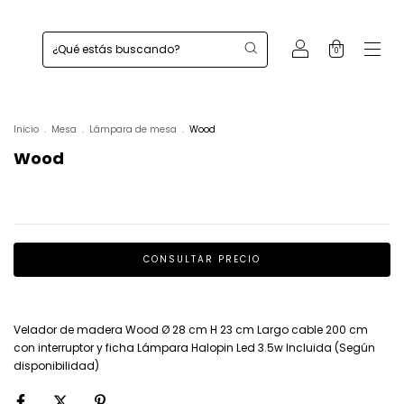
0
Inicio
.
Mesa
.
Lámpara de mesa
.
Wood
Wood
Velador de madera Wood Ø 28 cm H 23 cm Largo cable 200 cm
con interruptor y ficha Lámpara Halopin Led 3.5w Incluida (Según
disponibilidad)