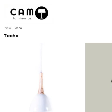
Inicio
.
Techo
Techo