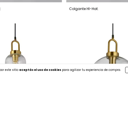
t
Colgante HI-Hat.
or este sitio
aceptás el uso de cookies
para agilizar tu experiencia de compra.
.
Colgante Exinta.