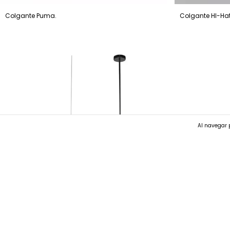
Colgante Puma.
Colgante HI-Ha
Al navegar p
Colgante Carpusi.
Colgante Adikia