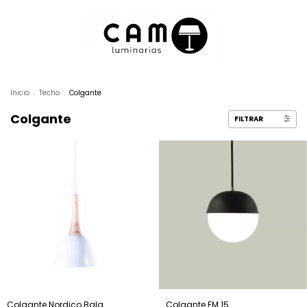
Inicio
.
Techo
.
Colgante
Colgante
FILTRAR
Colgante Nordico Bala
Colgante EM 15