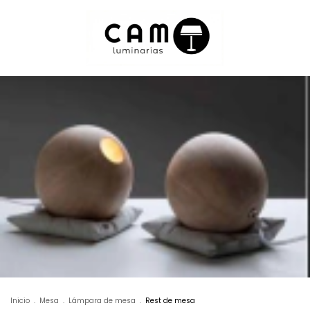
Inicio
.
Mesa
.
Lámpara de mesa
.
Rest de mesa