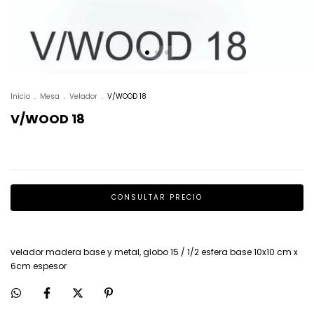
Inicio
.
Mesa
.
Velador
.
V/WOOD 18
V/WOOD 18
velador madera base y metal, globo 15 / 1/2 esfera base 10x10 cm x
6cm espesor