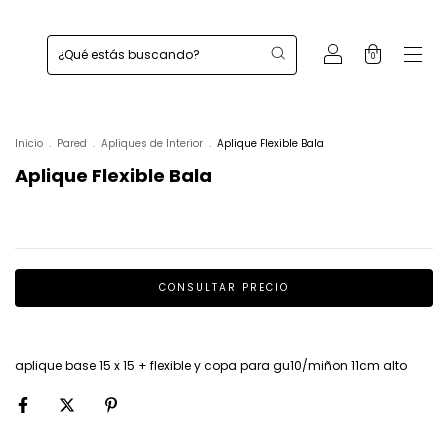
0
Inicio
.
Pared
.
Apliques de Interior
.
Aplique Flexible Bala
Aplique Flexible Bala
aplique base 15 x 15 + flexible y copa para gu10/miñon 11cm alto