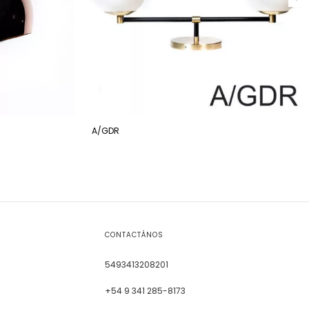
A/GDR
CONTACTÁNOS
5493413208201
+54 9 341 285-8173